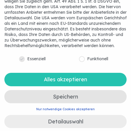
willigen Sie zugleich gem. Art. 49 Abs. 1 S. 1 lit. a DSGVO ein,
dass Ihre Daten in den USA verarbeitet werden. Die hiervon
Die
Jobmesse für den Mode-
umfassten Anbieter entnehmen Sie bitte der Anbieterliste in der
Instagram
Xing
LinkedIn
Detailauswahl. Die USA werden vom Europäischen Gerichtshof
und Lebensmittelhandel sowie
als ein Land mit einem nach EU-Standards unzureichendem
FMCG
für Studierende,
Datenschutzniveau eingeschätzt. Es besteht insbesondere das
Absolventen und Young
Facebook
Risiko, dass Ihre Daten durch US-Behörden, zu Kontroll- und
zu Überwachungszwecken, möglicherweise auch ohne
Professionals
Rechtsbehelfsmöglichkeiten, verarbeitet werden können.
Karriereforum | Top-Marken treffen auf Top-
Ihre Privatsphäre ist uns wichtig
Talente.
Essenziell
Funktionell
Ansprechpartner:in
Zum neuen Auftritt
Johanna Pohl
Alles akzeptieren
Personalreferentin
Speichern
+49 929 518 86 24
Nur notwendige Cookies akzeptieren
j.pohl@dennree.de
Detailauswahl
Arbeitgeber