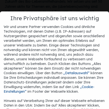
Zukunft des Bio-Lebensmittelhandels. Wir setzen uns seit 50
Jahren aktiv für Themen ein, die (überlebens)wichtig sind:
Artenvielfalt, Klimaschutz und Tierwohl. Zusammen mit
Ihnen möchten wir den Bio-Gedanken weiter voranbringen.
Ihre Privatsphäre ist uns wichtig
Wir und unsere Partner verwenden Cookies und ähnliche
Die dennree Gruppe ist das führende Bio-Fachhandelshaus
Technologien, mit denen Daten (z.B. IP-Adressen) auf
im deutschsprachigen Raum mit Stammsitz im
Nutzergeräten gespeichert und abgerufen sowie anschließend
oberfränkischen Töpen. Zur 1974 gegründeten
verarbeitet werden, um Ihnen ein optimales Erlebnis auf
Unternehmensgruppe gehört unter anderem der Bio-
unserer Webseite zu bieten. Einige dieser Technologien sind
Facheinzelhandel Denns BioMarkt sowie das im sächsischen
notwendig und können nicht von Ihnen abgewählt werden,
Vogtland gelegene Hofgut Eichigt. Mehr als 7.760
während andere nicht notwendig sind, uns jedoch dazu
Mitarbeiter*innen an rund 390 Standorten in Deutschland und
dienen, unsere Webseite fortlaufend zu verbessern und
Österreich tragen zum Erfolg der Unternehmensgruppe bei,
wirtschaftlich zu betreiben. Durch Klicken des Buttons „Alles
darunter rund 460 Auszubildende, Trainees und duale
akzeptieren“ können Sie dem Einsatz der nicht notwendigen
Jetzt neu | www.karriereforum.de
Cookies einwilligen. Über den Button
„Detailauswahl“
können
Studierende.
Sie Ihre Entscheidungen individuell anpassen. Sie können Ihre
Datenschutz-Einstellungen jederzeit ändern oder Ihre
Einwilligung widerrufen, indem Sie auf den Link
„Cookie-
Einstellungen“
im Footer der Webseite klicken.
Social Media
Hinweis auf Verarbeitung Ihrer auf dieser Webseite erhobenen
Daten in den USA: Indem Sie auf 'Alles akzeptieren' klicken,
Ihr findet uns auf folgenden Social-Media-Kanälen