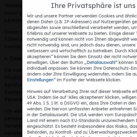
Ihre Privatsphäre ist uns
Teilnehmerlisten ist Art. 6 Abs. 1 lit. f DSGVO. In den
zuvor genannten Zwecken liegt auch unser
Wir und unsere Partner verwenden Cookies und ähnlic
berechtigtes Interesse an der Datenverarbeitung.
denen Daten (z.B. IP-Adressen) auf Nutzergeräten ge
abgerufen sowie anschließend verarbeitet werden, um
Dieser Datenverarbeitung können Sie in begründeten
Erlebnis auf unserer Webseite zu bieten. Einige dieser
Fällen jederzeit, z.B. per Mail an die oben genannten
notwendig und können nicht von Ihnen abgewählt we
nicht notwendig sind, uns jedoch dazu dienen, unsere
Kontaktmöglichkeiten, widersprechen.
verbessern und wirtschaftlich zu betreiben. Durch Klic
Jetzt neu | www.karriereforum.de
akzeptieren“ können Sie dem Einsatz der nicht notwe
c.
Coachings & CV-Checks
einwilligen. Über den Button
„Detailauswahl“
können S
individuell anpassen. Sie können Ihre Datenschutz-Ein
Sie haben im Rahmen des Karriereforums die
ändern oder Ihre Einwilligung widerrufen, indem Sie a
Möglichkeit, mit Ihrem persönlichen Nutzeraccount
Einstellungen“
im Footer der Webseite klicken.
Beratungsgespräche mit ausgewählten
Hinweis auf Verarbeitung Ihrer auf dieser Webseite e
Karriereberatern zu buchen, u.a. um Ihre
USA: Indem Sie auf 'Alles akzeptieren' klicken, willigen
Bewerbungsunterlagen zu besprechen.
49 Abs. 1 S. 1 lit. a DSGVO ein, dass Ihre Daten in de
werden. Die hiervon umfassten Anbieter entnehmen Sie 
Wir weisen darauf hin, dass die Berater Ihre
in der Detailauswahl. Die USA werden vom Europäische
Die
Jobmesse für den Mode-
personenbezogenen Daten als eigenständig
Land mit einem nach EU-Standards unzureichendem 
und Lebensmittelhandel sowie
Verantwortliche im Sinne des Art. 4 Nr. 7 DSGVO
eingeschätzt. Es besteht insbesondere das Risiko, da
FMCG
für Studierende,
Behörden, zu Kontroll- und zu Überwachungszwecken
verarbeiten. Die Berater verarbeiten die Daten aus