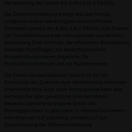
Verarbeitung der Daten Art. 6 Abs. 1 lit. b DSGVO.
Alles akzeptieren
Speiche
Die Datenverarbeitung erfolgt darüber hinaus
aufgrund unseres berechtigten wirtschaftlichen
Nur notwendige Cookies akzepti
Interesses gemäß Art. 6 Abs. 1 lit. f DSGVO zum Zwecke
der Gewährleistung einer reibungslosen und leichten
zurück zur Übersicht
Abwicklung Ihrer Anfrage, der effizienten Bearbeitung
Ihre Privatsphäre - Ihre Entscheidung
etwaiger Rückfragen, zur bedarfsgerechten
Essenziell (4)
Ausgestaltung unserer Angebote, für
Diese Technologien sind minimal erforderlich, um die Kernf
Produktinformationen und zur Kundenpflege.
gewährleisten zu können.
Informationen einblenden
Die Daten werden gelöscht, sobald sie für die
Erreichung des Zweckes ihrer Verarbeitung nicht mehr
Funktionell (2)
erforderlich sind. Auch nach Vertragsende kann eine
vertragliche oder gesetzliche Erforderlichkeit
Diese Technologien ermöglichen es uns, die Nutzung der Web
bspw. deren Performance zu messen und ggfs. optimieren z
bestehen, personenbezogene Daten des
Informationen einblenden
Vertragspartners zu speichern. In diesem Fall besteht
kein Anspruch auf Löschung, sondern u.U. auf
powered by Borlabs Cookie
Datens
Einschränkung der Datenverarbeitung.