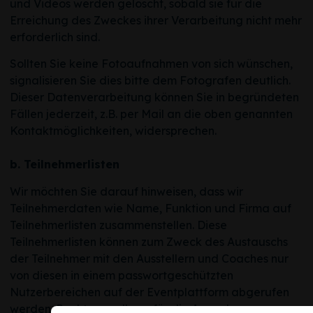
und Videos werden gelöscht, sobald sie für die
Erreichung des Zweckes ihrer Verarbeitung nicht mehr
erforderlich sind.
Sollten Sie keine Fotoaufnahmen von sich wünschen,
signalisieren Sie dies bitte dem Fotografen deutlich.
Dieser Datenverarbeitung können Sie in begründeten
Fällen jederzeit, z.B. per Mail an die oben genannten
Kontaktmöglichkeiten, widersprechen.
b. Teilnehmerlisten
Wir möchten Sie darauf hinweisen, dass wir
Teilnehmerdaten wie Name, Funktion und Firma auf
Teilnehmerlisten zusammenstellen. Diese
Teilnehmerlisten können zum Zweck des Austauschs
der Teilnehmer mit den Ausstellern und Coaches nur
von diesen in einem passwortgeschützten
Nutzerbereichen auf der Eventplattform abgerufen
werden. Rechtsgrundlage für die Ausgabe von